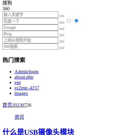
搜狗
360
热门搜索
Admin/login
about.php
esp
sx2mic-4157
images
首页
2023
07
26
资讯
什么是USB摄像头模块