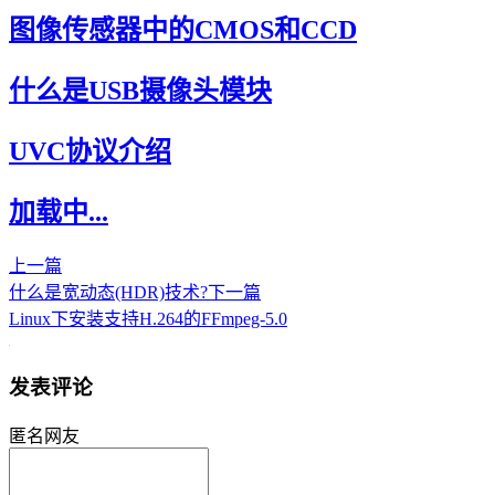
图像传感器中的CMOS和CCD
什么是USB摄像头模块
UVC协议介绍
加载中...
上一篇
什么是宽动态(HDR)技术?
下一篇
Linux下安装支持H.264的FFmpeg-5.0
发表评论
匿名网友