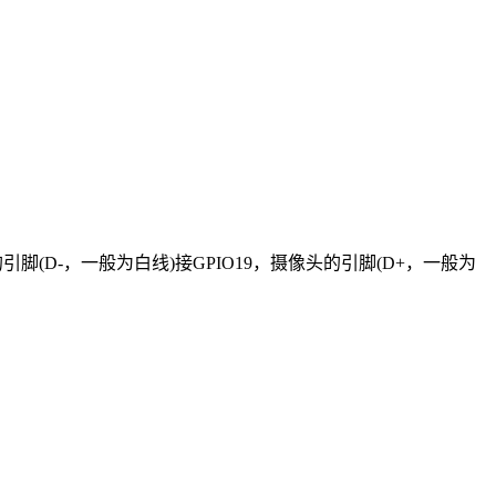
头的引脚(D-，一般为白线)接GPIO19，摄像头的引脚(D+，一般为