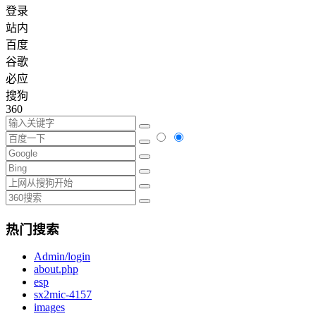
登录
站内
百度
谷歌
必应
搜狗
360
热门搜索
Admin/login
about.php
esp
sx2mic-4157
images