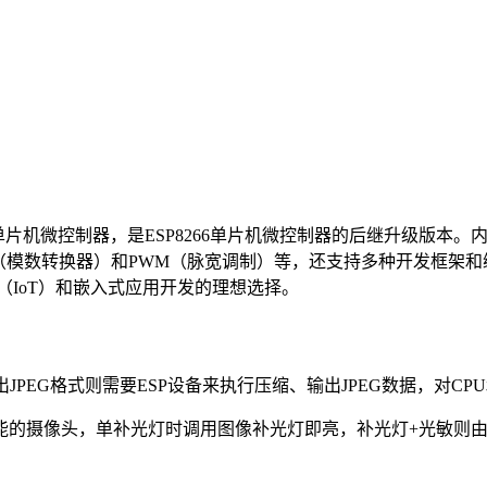
种低功耗的单片机微控制器，是ESP8266单片机微控制器的后继升级版
模数转换器）和PWM（脉宽调制）等，还支持多种开发框架和编程语言，包括
（IoT）和嵌入式应用开发的理想选择。
JPEG格式则需要ESP设备来执行压缩、输出JPEG数据，对CP
能的摄像头，单补光灯时调用图像补光灯即亮，补光灯+光敏则由