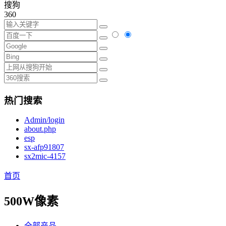
搜狗
360
热门搜索
Admin/login
about.php
esp
sx-afp91807
sx2mic-4157
首页
500W像素
全部产品