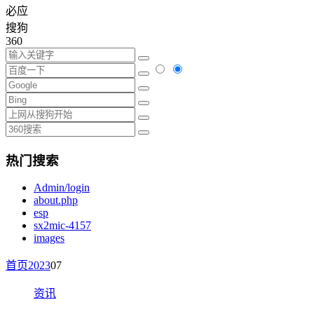
必应
搜狗
360
热门搜索
Admin/login
about.php
esp
sx2mic-4157
images
首页
2023
07
资讯