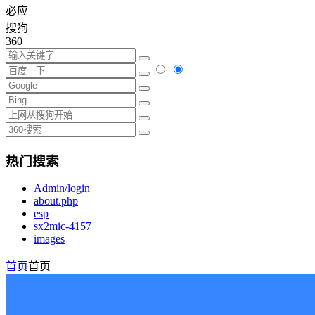
必应
搜狗
360
热门搜索
Admin/login
about.php
esp
sx2mic-4157
images
首页
首页