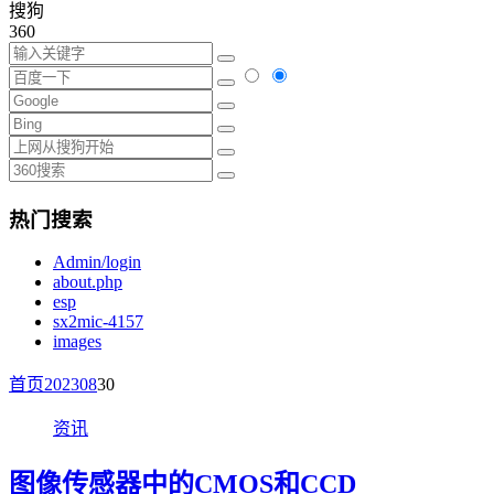
搜狗
360
热门搜索
Admin/login
about.php
esp
sx2mic-4157
images
首页
2023
08
30
资讯
图像传感器中的CMOS和CCD