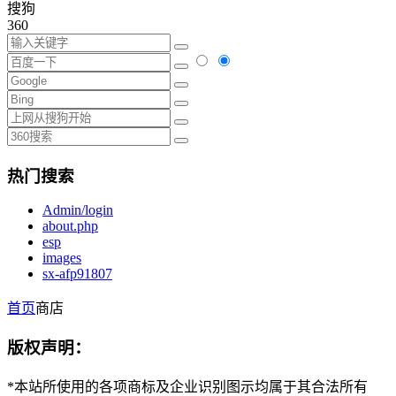
搜狗
360
热门搜索
Admin/login
about.php
esp
images
sx-afp91807
首页
商店
版权声明：
*本站所使用的各项商标及企业识别图示均属于其合法所有